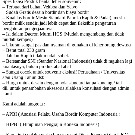
Spesifikasi Produk bantal leher souvenir :
– Terbuat dari bahan Veltboa dan Yelvo
– Sudah Gratis desain bordir dan biaya bordir
– Kualitas bordir Mesin Standard Pabrik (Rapih & Padat), mesin
bordir milik sendiri jadi lebih cepat dan fleksible pengaturan
pengaturan pengerjaannya.
– Isi dalam Dacron Murni HCS (Mudah mengembang dan tidak
mudah kempes)
– Ukuran sangat pas dan nyaman di gunakan di leher orang dewasa
– Berat total 230 gram
– Jahitan Rapih tidak mudah sobek
– Berstandar SNI (Standar Nasional Indonesia) tidak di ragukan lagi
kualitasnya, bukan produk abal abal
– Sangat cocok untuk souvenir ekslusif Perusahaan / Universitas
atau Ulang Tahun dsb
– Harga untuk desain dengan pola standard tanpa kancing / tali
dll..untuk penambahan aksesoris silahkan konsultasi dengan admin
kami
Kami adalah anggota ;
– APBI ( Asosiasi Pelaku Usaha Bordir Komputer Indonesia )
– HIPBI ( Himpunan Pengrajin Boneka Indonesia)
– Kami juga pelaku usaha binaan resmi Dinas Koperasi dan UKM