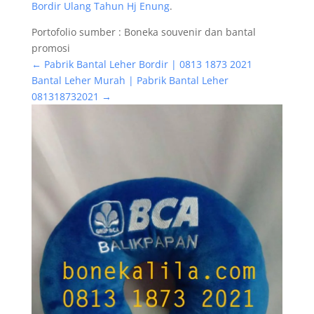
Bordir Ulang Tahun Hj Enung
.
Portofolio sumber : Boneka souvenir dan bantal
promosi
←
Pabrik Bantal Leher Bordir | 0813 1873 2021
Bantal Leher Murah | Pabrik Bantal Leher
081318732021
→