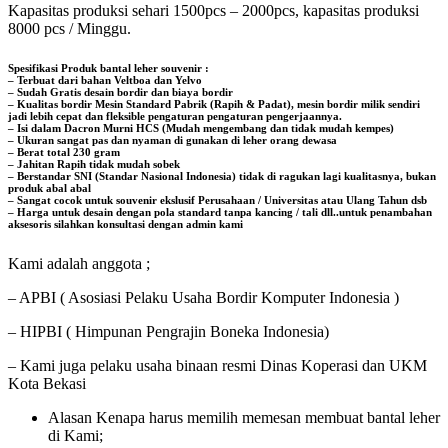
Kapasitas produksi sehari 1500pcs – 2000pcs, kapasitas produksi
8000 pcs / Minggu.
Spesifikasi Produk bantal leher souvenir :
– Terbuat dari bahan Veltboa dan Yelvo
– Sudah Gratis desain bordir dan biaya bordir
– Kualitas bordir Mesin Standard Pabrik (Rapih & Padat), mesin bordir milik sendiri
jadi lebih cepat dan fleksible pengaturan pengaturan pengerjaannya.
– Isi dalam Dacron Murni HCS (Mudah mengembang dan tidak mudah kempes)
– Ukuran sangat pas dan nyaman di gunakan di leher orang dewasa
– Berat total 230 gram
– Jahitan Rapih tidak mudah sobek
– Berstandar SNI (Standar Nasional Indonesia) tidak di ragukan lagi kualitasnya, bukan
produk abal abal
– Sangat cocok untuk souvenir ekslusif Perusahaan / Universitas atau Ulang Tahun dsb
– Harga untuk desain dengan pola standard tanpa kancing / tali dll..untuk penambahan
aksesoris silahkan konsultasi dengan admin kami
Kami adalah anggota ;
– APBI ( Asosiasi Pelaku Usaha Bordir Komputer Indonesia )
– HIPBI ( Himpunan Pengrajin Boneka Indonesia)
– Kami juga pelaku usaha binaan resmi Dinas Koperasi dan UKM
Kota Bekasi
Alasan Kenapa harus memilih memesan membuat bantal leher
di Kami;