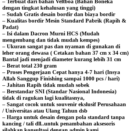
– Terbuat dari bahan Veltboa (Bahan Boneka
dengan tingkat kehalusan yang tinggi)
– Sudah Gratis desain bordir dan biaya bordir
– Kualitas bordir Mesin Standard Pabrik (Rapih &
Padat)
– Isi dalam Dacron Murni HCS (Mudah
mengembang dan tidak mudah kempes)
– Ukuran sangat pas dan nyaman di gunakan di
leher orang dewasa ( Cetakan bahan 37 cm x 34 cm)
Bantal jadi menjadi diameter kurang lebih 31 cm
– Berat total 230 gram
– Proses Pengerjaan Cepat hanya 4-7 hari (Insya
Allah Sanggup Finishing sampai 1000 pcs / hari)
– Jahitan Rapih tidak mudah sobek
– Berstandar SNI (Standar Nasional Indonesia)
tidak di ragukan lagi kualitasnya,
– Sangat cocok untuk souvenir ekslusif Perusahaan
/ Universitas atau Ulang Tahun dsb
– Harga untuk desain dengan pola standard tanpa
kancing / tali dll..untuk penambahan aksesoris
silahkan konsultasi dengan admin kami