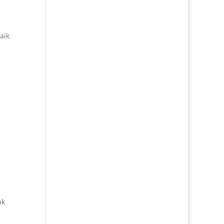
aik
nk