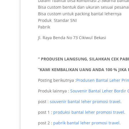
Dalam 1bantal bisa kombinasi 2-3warna banta
Bisa custom bentuk dan ukuran sesuai pesana
Bisa custom untuk packing bantal lehernya
Produk Standar SNI
Pabrik
Jl. Raya Benda No 73 Cikiwul Bekasi
“ PRODUSEN LANGSUNG, SILAHKAN CEK PABR
“KAMI KEMBALIKAN UANG ANDA 100 % JIKA 
Posting berikutnya :
Produsen Bantal Leher Pri
Produk lainnya :
Souvenir Bantal Leher Bordir 
post :
souvenir bantal leher promosi travel
.
post 1 :
produksi bantal leher promosi travel
.
post 2 :
pabrik bantal leher promosi travel
.