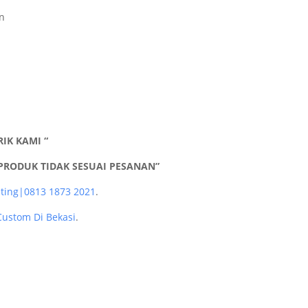
l
n
IK KAMI “
PRODUK TIDAK SESUAI PESANAN”
nting|0813 1873 2021
.
Custom Di Bekasi
.