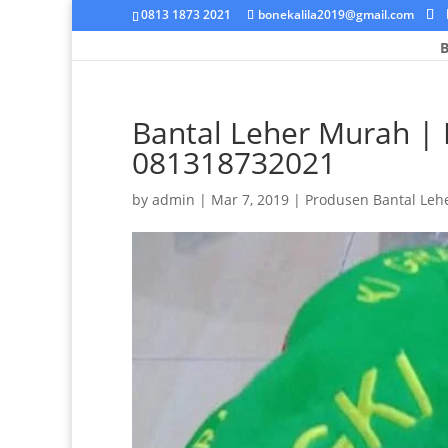
0813 1873 2021
bonekalila2019@gmail.com
B
Bantal Leher Murah | 
081318732021
by
admin
|
Mar 7, 2019
|
Produsen Bantal Leh